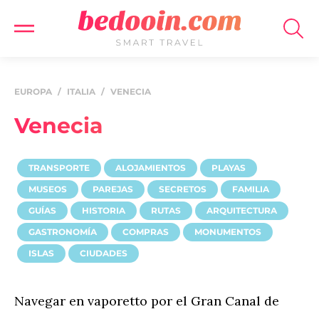
EUROPA
/
ITALIA
/
VENECIA
Venecia
TRANSPORTE
ALOJAMIENTOS
PLAYAS
MUSEOS
PAREJAS
SECRETOS
FAMILIA
GUÍAS
HISTORIA
RUTAS
ARQUITECTURA
GASTRONOMÍA
COMPRAS
MONUMENTOS
ISLAS
CIUDADES
Navegar en vaporetto por el Gran Canal de