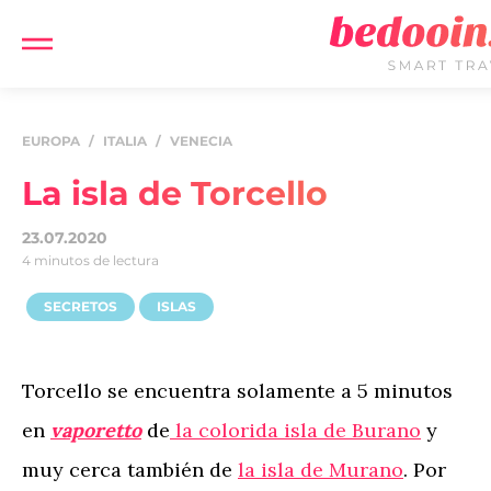
EUROPA
/
ITALIA
/
VENECIA
La isla de Torcello
23.07.2020
4 minutos de lectura
SECRETOS
ISLAS
Torcello se encuentra solamente a 5 minutos
en
vaporetto
de
la colorida isla de Burano
y
muy cerca también de
la isla de Murano
. Por