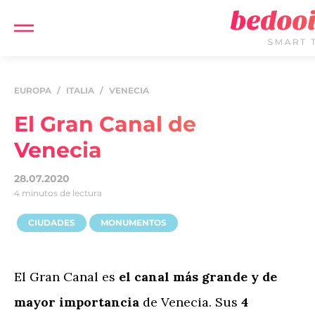
EUROPA
/
ITALIA
/
VENECIA
El Gran Canal de
Venecia
28.07.2020
4 minutos de lectura
CIUDADES
MONUMENTOS
El Gran Canal es
el canal más grande y de
mayor importancia
de Venecia. Sus
4